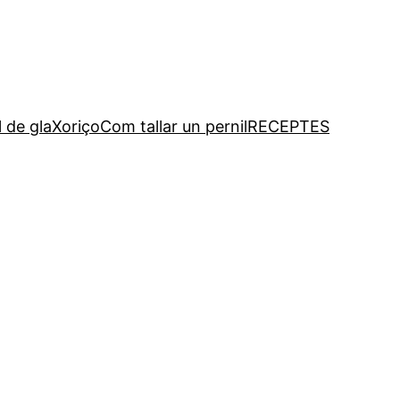
l de gla
Xoriço
Com tallar un pernil
RECEPTES