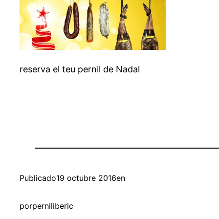
reserva el teu pernil de Nadal
Publicado
19 octubre 2016
en
por
perniliberic