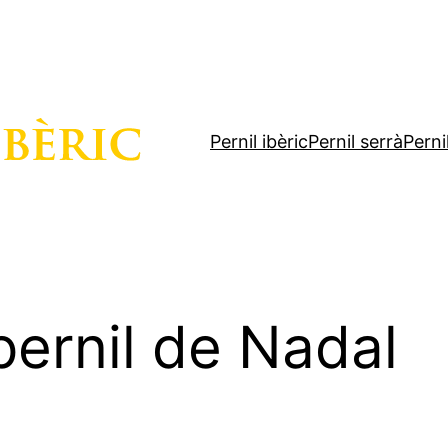
Pernil ibèric
Pernil serrà
Perni
pernil de Nadal