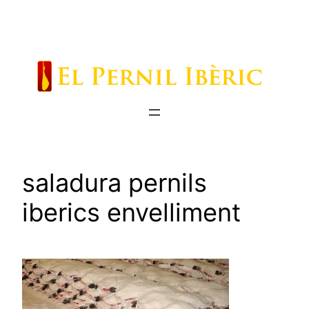
Saltar
al
contenido
saladura pernils
iberics envelliment