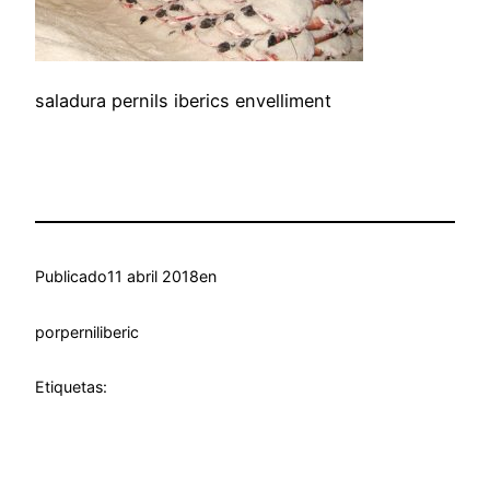
saladura pernils iberics envelliment
Publicado
11 abril 2018
en
por
perniliberic
Etiquetas: