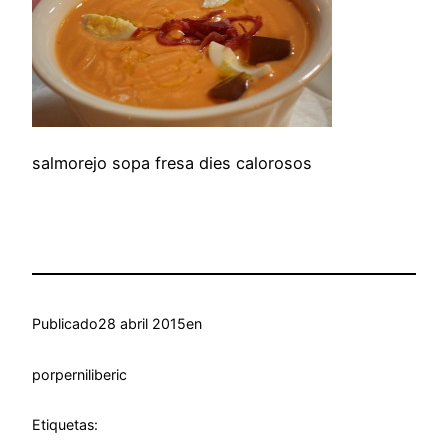
salmorejo sopa fresa dies calorosos
Publicado
28 abril 2015
en
por
perniliberic
Etiquetas: