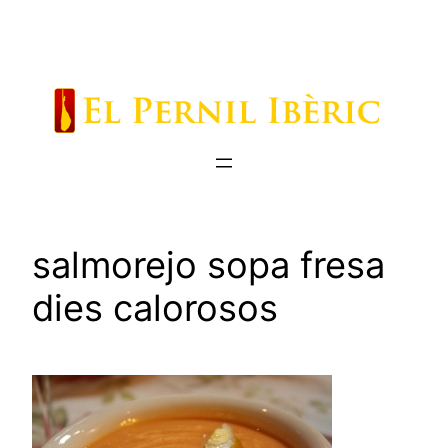
Saltar
al
contenido
salmorejo sopa fresa
dies calorosos