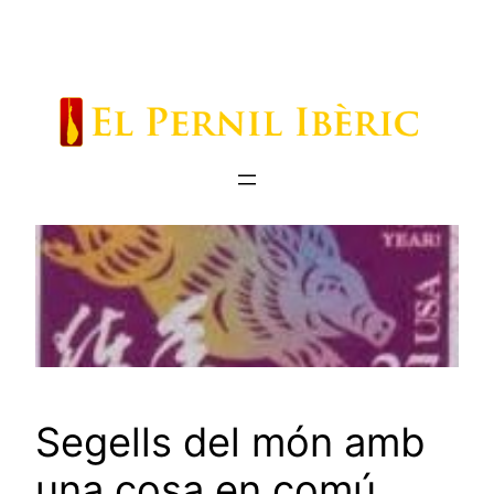
Saltar
al
contenido
Segells del món amb
una cosa en comú …