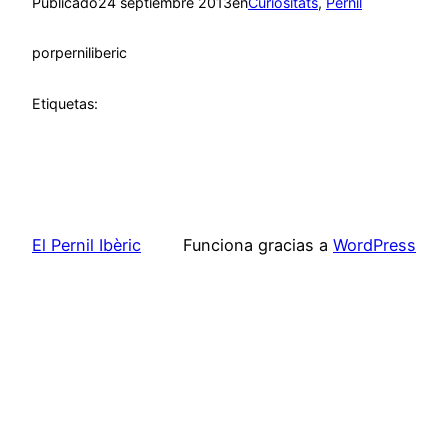
Publicado
24 septiembre 2013
en
Curiositats
, 
Pernil
por
perniliberic
Etiquetas:
El Pernil Ibèric
Funciona gracias a
WordPress