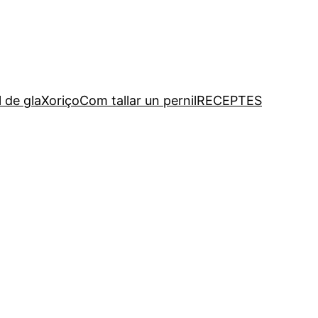
l de gla
Xoriço
Com tallar un pernil
RECEPTES