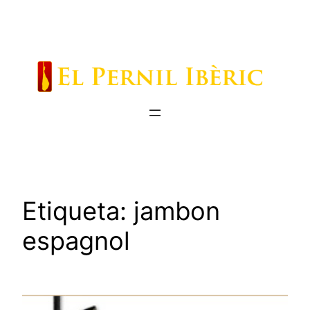
Saltar
al
contenido
Etiqueta:
jambon
espagnol