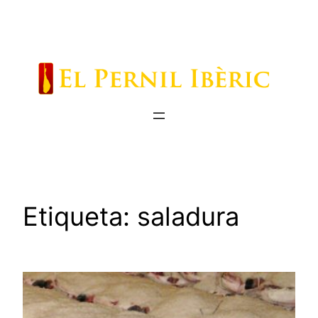
Saltar
al
contenido
Etiqueta:
saladura