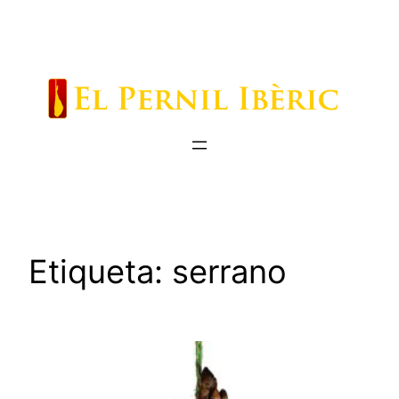
Saltar
al
contenido
Etiqueta:
serrano