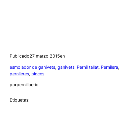
Publicado
27 marzo 2015
en
esmolador de ganivets
, 
ganivets
, 
Pernil tallat
, 
Pernilera
, 
pernileres
, 
pinces
por
perniliberic
Etiquetas: