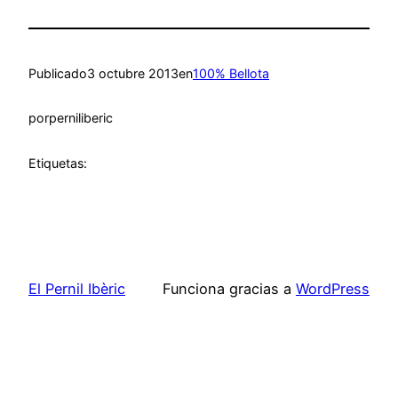
Publicado
3 octubre 2013
en
100% Bellota
por
perniliberic
Etiquetas:
El Pernil Ibèric
Funciona gracias a
WordPress