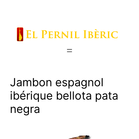
Saltar
al
contenido
Jambon espagnol
ibérique bellota pata
negra