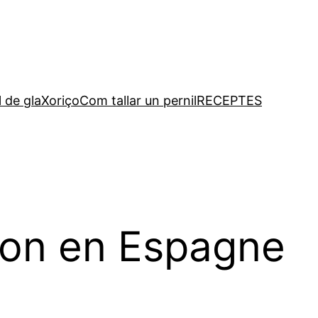
l de gla
Xoriço
Com tallar un pernil
RECEPTES
bon en Espagne