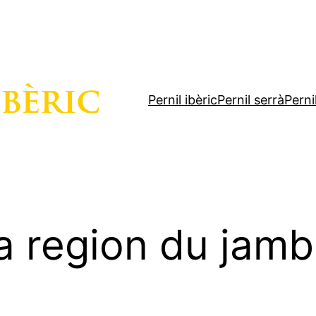
Pernil ibèric
Pernil serrà
Perni
la region du jam