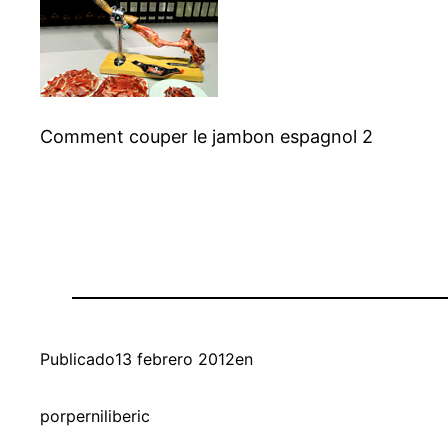
Comment couper le jambon espagnol 2
Publicado
13 febrero 2012
en
por
perniliberic