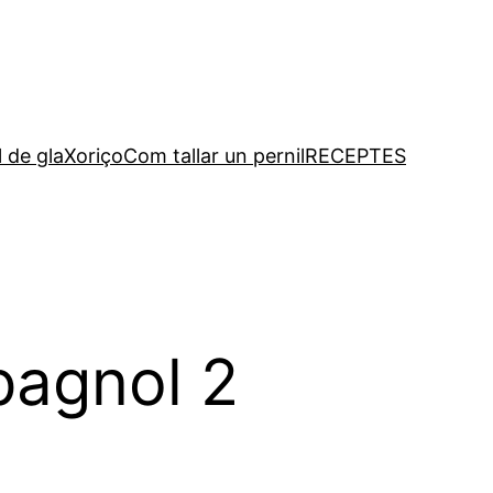
l de gla
Xoriço
Com tallar un pernil
RECEPTES
pagnol 2