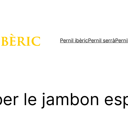
Pernil ibèric
Pernil serrà
Perni
r le jambon es