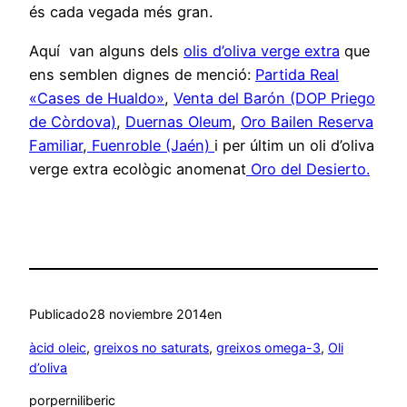
és cada vegada més gran.
Aquí van alguns dels
olis d’oliva verge extra
que
ens semblen dignes de menció:
Partida Real
«Cases de Hualdo»
,
Venta del Barón (DOP Priego
de Còrdova)
,
Duernas Oleum
,
Oro Bailen Reserva
Familiar
,
Fuenroble (Jaén)
i per últim un oli d’oliva
verge extra ecològic anomenat
Oro del Desierto.
Publicado
28 noviembre 2014
en
àcid oleic
, 
greixos no saturats
, 
greixos omega-3
, 
Oli
d’oliva
por
perniliberic