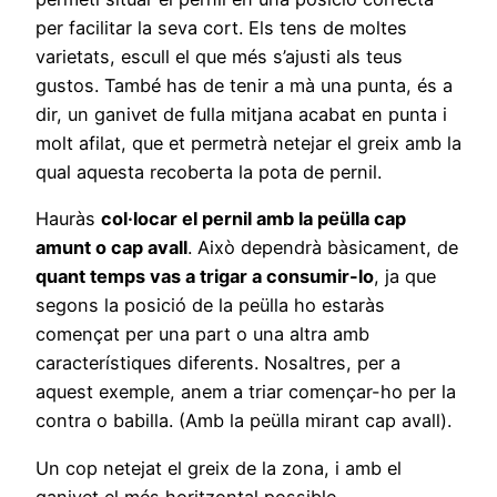
per facilitar la seva cort. Els tens de moltes
varietats, escull el que més s’ajusti als teus
gustos. També has de tenir a mà una punta, és a
dir, un ganivet de fulla mitjana acabat en punta i
molt afilat, que et permetrà netejar el greix amb la
qual aquesta recoberta la pota de pernil.
Hauràs
col·locar el pernil amb la peülla cap
amunt o cap avall
. Això dependrà bàsicament, de
quant temps vas a trigar a consumir-lo
, ja que
segons la posició de la peülla ho estaràs
començat per una part o una altra amb
característiques diferents. Nosaltres, per a
aquest exemple, anem a triar començar-ho per la
contra o babilla. (Amb la peülla mirant cap avall).
Un cop netejat el greix de la zona, i amb el
ganivet el més horitzontal possible
,