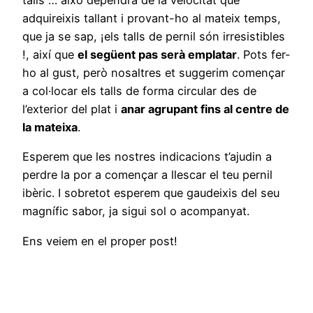
talls … això dependrà de la velocitat que
adquireixis tallant i provant-ho al mateix temps,
que ja se sap, ¡els talls de pernil són irresistibles
!, així que
el següent pas serà emplatar
. Pots fer-
ho al gust, però nosaltres et suggerim començar
a col·locar els talls de forma circular des de
l’exterior del plat i
anar agrupant fins al centre de
la mateixa
.
Esperem que les nostres indicacions t’ajudin a
perdre la por a començar a llescar el teu pernil
ibèric. I sobretot esperem que gaudeixis del seu
magnífic sabor, ja sigui sol o acompanyat.
Ens veiem en el proper post!