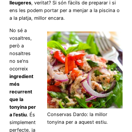
lleugeres
, veritat? Si són fàcils de preparar i si
ens les podem portar per a menjar a la piscina o
a la platja, millor encara.
No sé a
vosaltres,
però a
nosaltres
no se’ns
ocorreix
ingredient
més
recurrent
que la
tonyina per
Conservas Dardo: la millor
a l’estiu
. És
tonyina per a aquest estiu.
simplement
perfecte, ja