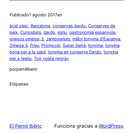
Publicado
1 agosto 2017
en
àcid oleic
, 
Barcelona
, 
conservas dardo
, 
Conserves de
peix
, 
Curiositats
, 
dardo
, 
estiu
, 
gastronomia espanyola
, 
greixos omega-3
, 
Jamonarium
, 
millor tonyina d’Espanya
, 
Omega 3
, 
Preu
, 
Promoció
, 
Super Serrà
, 
tonyina
, 
tonyina
bona per a la salut
, 
tonyina en conserva Dardo
, 
tonyina
per a l’estiu
, 
Top «pata negra»
por
perniliberic
Etiquetas:
El Pernil Ibèric
Funciona gracias a
WordPress