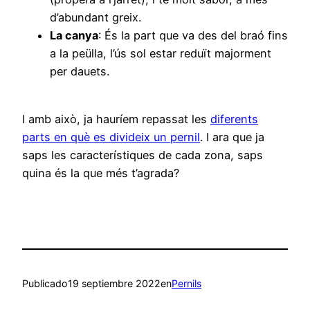
d’abundant greix.
La canya
: És la part que va des del braó fins
a la peülla, l’ús sol estar reduït majorment
per dauets.
I amb això, ja hauríem repassat les
diferents
parts en què es divideix un pernil
. I ara que ja
saps les característiques de cada zona, saps
quina és la que més t’agrada?
Publicado
19 septiembre 2022
en
Pernils