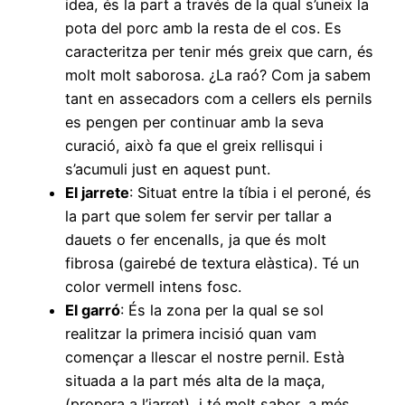
idea, és la part a través de la qual s’uneix la
pota del porc amb la resta de el cos. Es
caracteritza per tenir més greix que carn, és
molt molt saborosa. ¿La raó? Com ja sabem
tant en assecadors com a cellers els pernils
es pengen per continuar amb la seva
curació, això fa que el greix rellisqui i
s’acumuli just en aquest punt.
El jarrete
: Situat entre la tíbia i el peroné, és
la part que solem fer servir per tallar a
dauets o fer encenalls, ja que és molt
fibrosa (gairebé de textura elàstica). Té un
color vermell intens fosc.
El garró
: És la zona per la qual se sol
realitzar la primera incisió quan vam
començar a llescar el nostre pernil. Està
situada a la part més alta de la maça,
(propera a l’jarret), i té molt sabor, a més