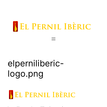
Saltar
al
contenido
elperniliberic-
logo.png