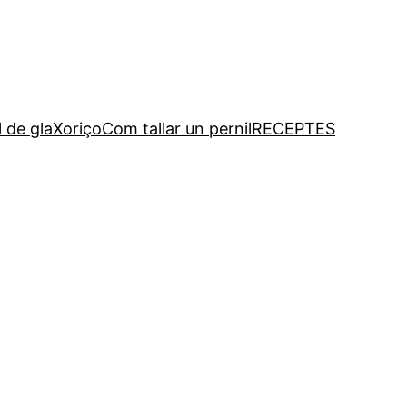
l de gla
Xoriço
Com tallar un pernil
RECEPTES