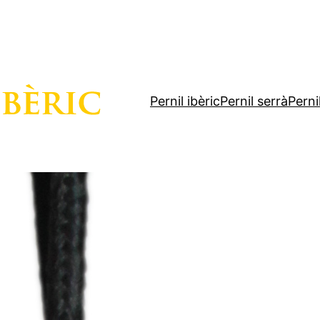
Pernil ibèric
Pernil serrà
Perni