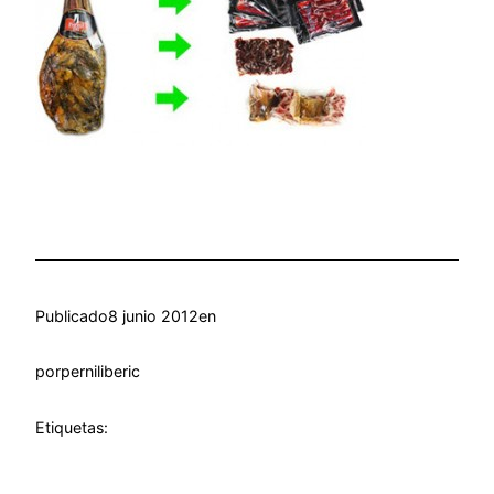
Publicado
8 junio 2012
en
por
perniliberic
Etiquetas: