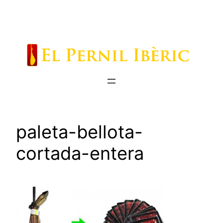
Saltar
al
contenido
paleta-bellota-
cortada-entera