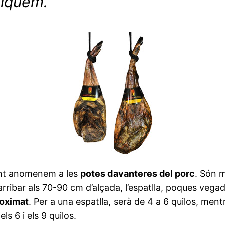
pliquem.
nt anomenem a les
potes davanteres del porc
. Són 
arribar als 70-90 cm d’alçada, l’espatlla, poques veg
roximat
. Per a una espatlla, serà de 4 a 6 quilos, men
ls 6 i els 9 quilos.