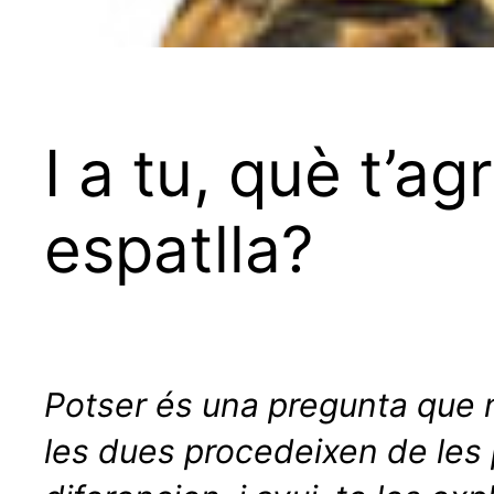
I a tu, què t’ag
espatlla?
Potser és una pregunta que n
les dues procedeixen de les 