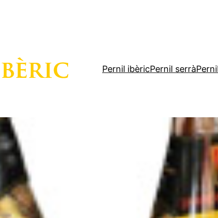
Pernil ibèric
Pernil serrà
Perni