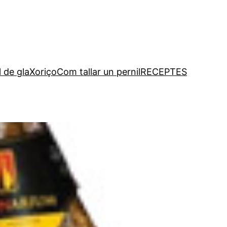
l de gla
Xoriço
Com tallar un pernil
RECEPTES