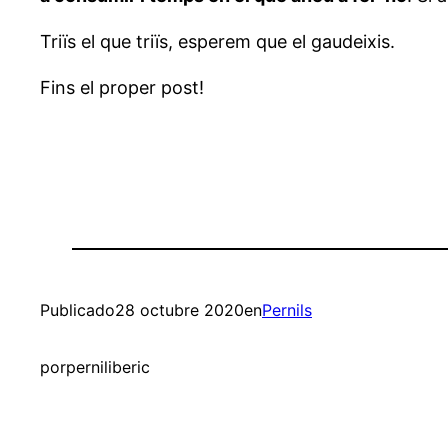
Triïs el que triïs, esperem que el gaudeixis.
Fins el proper post!
Publicado
28 octubre 2020
en
Pernils
por
perniliberic