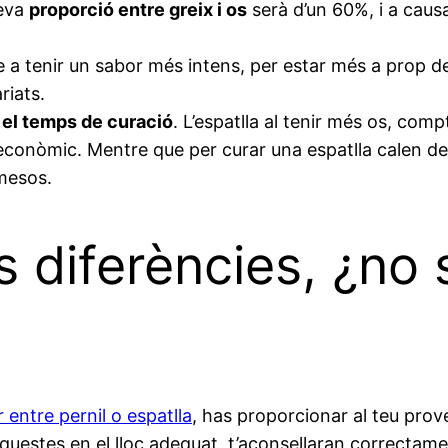
seva
proporció entre greix i os
serà d’un 60%, i a caus
e a tenir un sabor més intens, per estar més a prop de l
iats.
:
el temps de curació
. L’espatlla al tenir més os, co
econòmic. Mentre que per curar una espatlla calen de 
 mesos.
s diferències, ¿no
r entre pernil o espatlla
, has proporcionar al teu prov
 aquestes en el lloc adequat, t’aconsellaran correctame