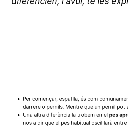
diferencien, i avui, te les ex
Per començar, espatlla, és com comuname
darrere o pernils. Mentre que un pernil pot 
Una altra diferència la trobem en el
pes ap
nos a dir que el pes habitual oscil·larà entre e