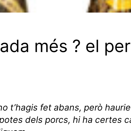
rada més ? el pern
o t’hagis fet abans, però hauri
potes dels porcs, hi ha certes c