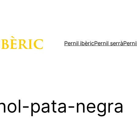
Pernil ibèric
Pernil serrà
Perni
ol-pata-negra