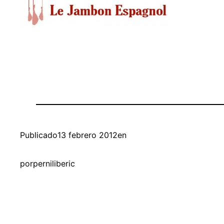
Publicado
13 febrero 2012
en
por
perniliberic