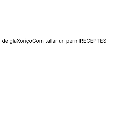
l de gla
Xoriço
Com tallar un pernil
RECEPTES