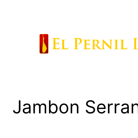
Saltar
al
contenido
Jambon Serran