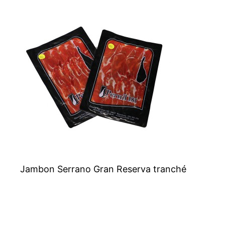
Jambon Serrano Gran Reserva tranché