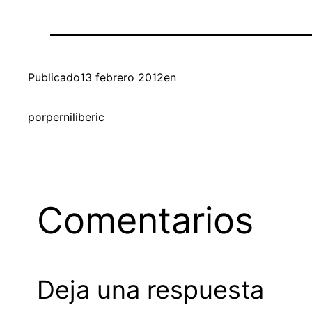
Publicado
13 febrero 2012
en
por
perniliberic
Comentarios
Deja una respuesta