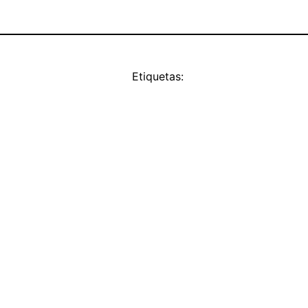
Etiquetas: