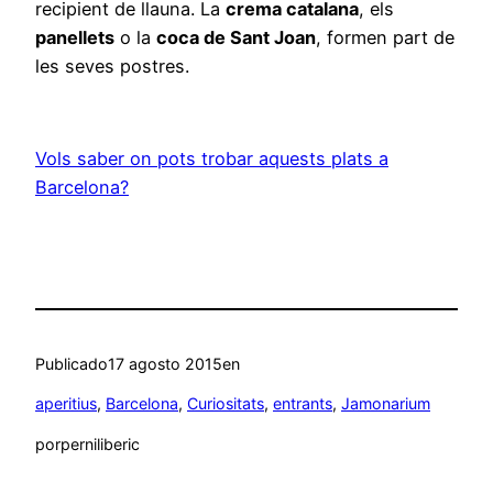
recipient de llauna. La
crema catalana
, els
panellets
o la
coca de Sant Joan
, formen part de
les seves postres.
Vols saber on pots trobar aquests plats a
Barcelona?
Publicado
17 agosto 2015
en
aperitius
, 
Barcelona
, 
Curiositats
, 
entrants
, 
Jamonarium
por
perniliberic