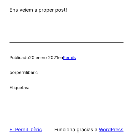
Ens veiem a proper post!
Publicado
20 enero 2021
en
Pernils
por
perniliberic
Etiquetas:
El Pernil Ibèric
Funciona gracias a
WordPress