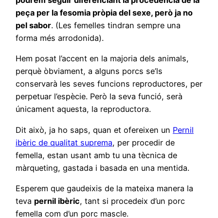
podrem seguir diferenciant la procedència de la
peça per la fesomia pròpia del sexe, però ja no
pel sabor
. (Les femelles tindran sempre una
forma més arrodonida).
Hem posat l’accent en la majoria dels animals,
perquè òbviament, a alguns porcs se’ls
conservarà les seves funcions reproductores, per
perpetuar l’espècie. Però la seva funció, serà
únicament aquesta, la reproductora.
Dit això, ja ho saps, quan et ofereixen un
Pernil
ibèric de qualitat suprema
, per procedir de
femella, estan usant amb tu una tècnica de
màrqueting, gastada i basada en una mentida.
Esperem que gaudeixis de la mateixa manera la
teva
pernil ibèric
, tant si procedeix d’un porc
femella com d’un porc mascle.