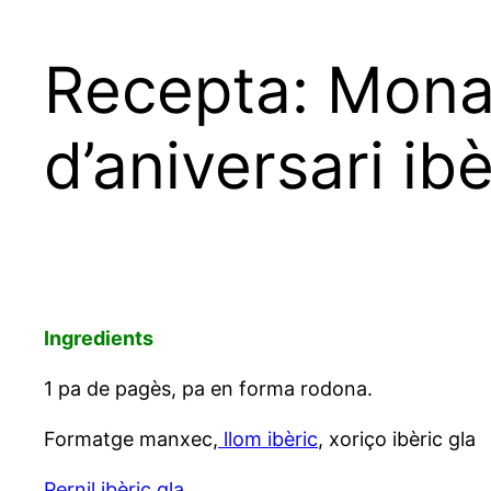
Recepta: Mona
d’aniversari ibè
Ingredients
1 pa de pagès, pa en forma rodona.
Formatge manxec,
llom ibèric
, xoriço ibèric gla
Pernil ibèric gla