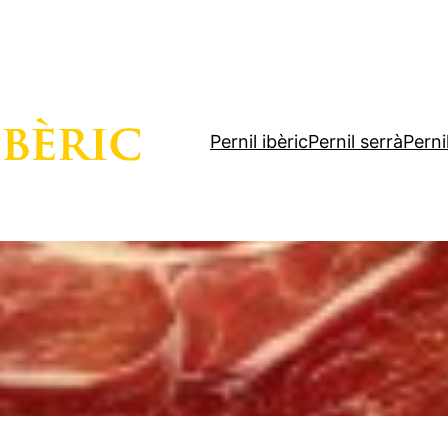
Pernil ibèric
Pernil serrà
Perni