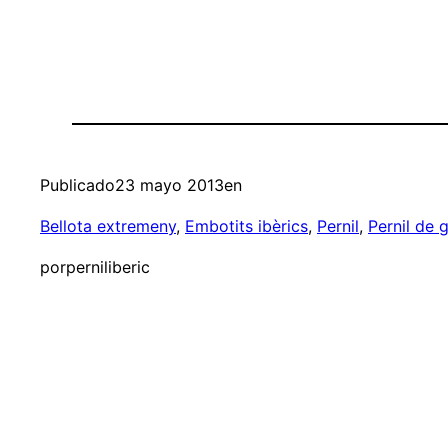
Publicado
23 mayo 2013
en
Bellota extremeny
, 
Embotits ibèrics
, 
Pernil
, 
Pernil de g
por
perniliberic