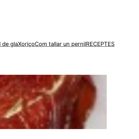
l de gla
Xoriço
Com tallar un pernil
RECEPTES