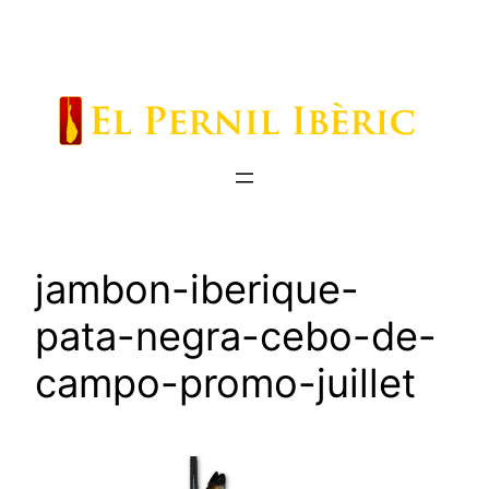
Saltar
al
contenido
jambon-iberique-
pata-negra-cebo-de-
campo-promo-juillet