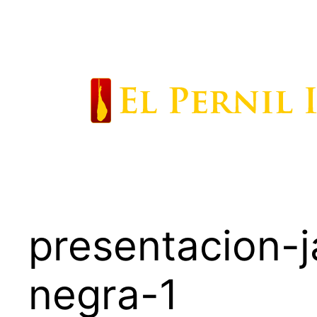
Saltar
al
contenido
presentacion-j
negra-1