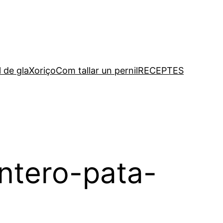
l de gla
Xoriço
Com tallar un pernil
RECEPTES
entero-pata-