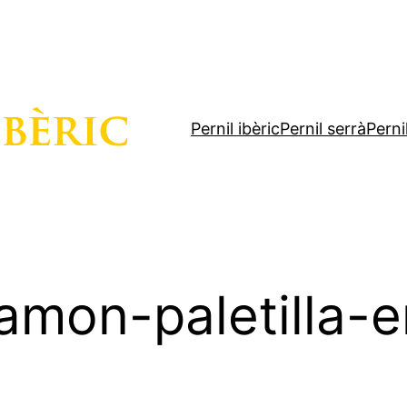
Pernil ibèric
Pernil serrà
Perni
amon-paletilla-