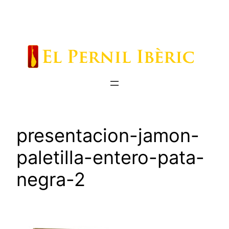
Saltar
al
contenido
presentacion-jamon-
paletilla-entero-pata-
negra-2