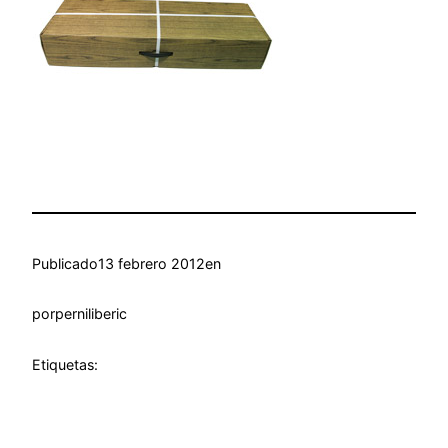
Publicado
13 febrero 2012
en
por
perniliberic
Etiquetas: