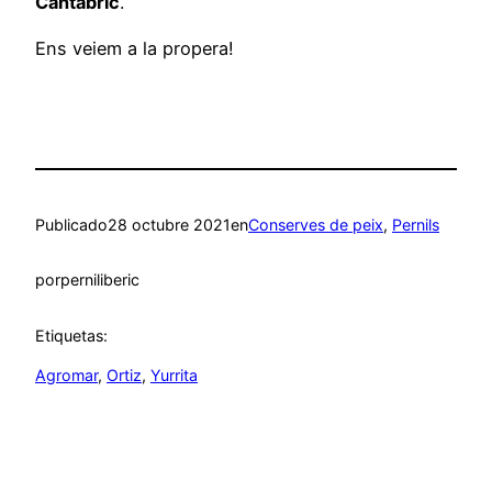
Cantabric
.
Ens veiem a la propera!
Publicado
28 octubre 2021
en
Conserves de peix
, 
Pernils
por
perniliberic
Etiquetas:
Agromar
, 
Ortiz
, 
Yurrita