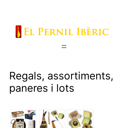
Saltar
al
contenido
Regals, assortiments,
paneres i lots