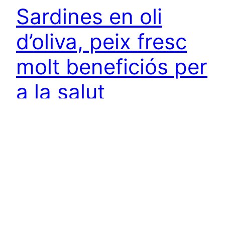
Sardines en oli
d’oliva, peix fresc
molt beneficiós per
a la salut
Les Sardines en oli d’oliva són un producte
excepcional per el seu sabor i per les propietats
beneficioses per a la salut que conté aquest peix
fresc, en la gastronomia mediterrània és un
aliment molt popular que és considerat una
autèntica delícia. Una altra forma de preparar
aquest exquisit peix fresc en conserva són les…
7 julio 2014