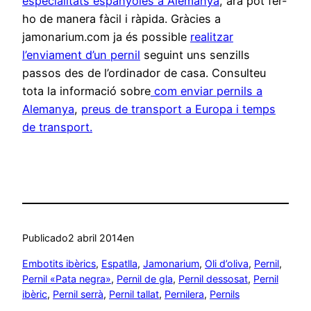
especialitats espanyoles a Alemanya
, ara pot fer-
ho de manera fàcil i ràpida. Gràcies a
jamonarium.com ja és possible
realitzar
l’enviament d’un pernil
seguint uns senzills
passos des de l’ordinador de casa. Consulteu
tota la informació sobre
com enviar pernils a
Alemanya
,
preus de transport a Europa i temps
de transport.
Publicado
2 abril 2014
en
Embotits ibèrics
, 
Espatlla
, 
Jamonarium
, 
Oli d’oliva
, 
Pernil
, 
Pernil «Pata negra»
, 
Pernil de gla
, 
Pernil dessosat
, 
Pernil
ibèric
, 
Pernil serrà
, 
Pernil tallat
, 
Pernilera
, 
Pernils