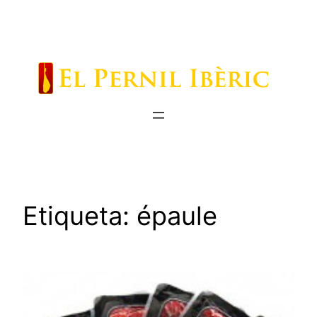
Saltar
al
contenido
Etiqueta:
épaule