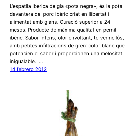
L’espatlla ibèrica de gla «pota negra», és la pota
davantera del porc ibèric criat en llibertat i
alimentat amb glans. Curació superior a 24
mesos. Producte de màxima qualitat en pernil
ibèric. Sabor intens, olor envoltant, to vermellós,
amb petites infiltracions de greix color blanc que
potencien el sabor i proporcionen una melositat
inigualable. …
14 febrero 2012