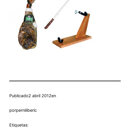
Publicado
2 abril 2012
en
por
perniliberic
Etiquetas: