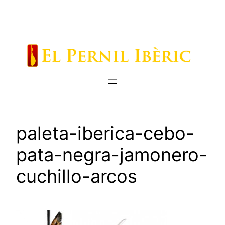
Saltar
al
contenido
paleta-iberica-cebo-
pata-negra-jamonero-
cuchillo-arcos