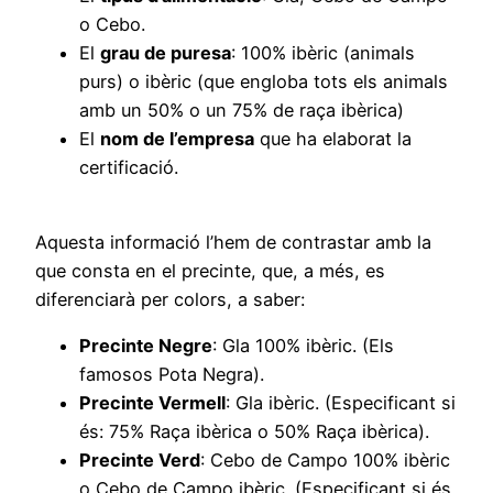
o Cebo.
El
grau de puresa
: 100% ibèric (animals
purs) o ibèric (que engloba tots els animals
amb un 50% o un 75% de raça ibèrica)
El
nom de l’empresa
que ha elaborat la
certificació.
Aquesta informació l’hem de contrastar amb la
que consta en el precinte, que, a més, es
diferenciarà per colors, a saber:
Precinte Negre
: Gla 100% ibèric. (Els
famosos Pota Negra).
Precinte Vermell
: Gla ibèric. (Especificant si
és: 75% Raça ibèrica o 50% Raça ibèrica).
Precinte Verd
: Cebo de Campo 100% ibèric
o Cebo de Campo ibèric. (Especificant si és