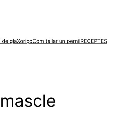
l de gla
Xoriço
Com tallar un pernil
RECEPTES
r mascle