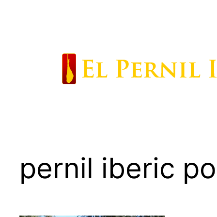
Saltar
al
contenido
pernil iberic p