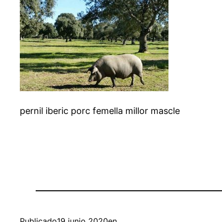
pernil iberic porc femella millor mascle
Publicado
19 junio 2020
en