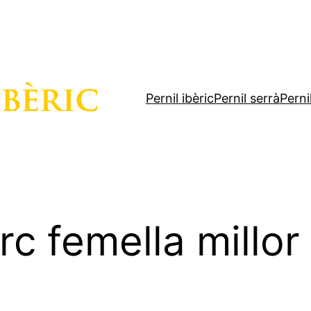
Pernil ibèric
Pernil serrà
Perni
orc femella millo